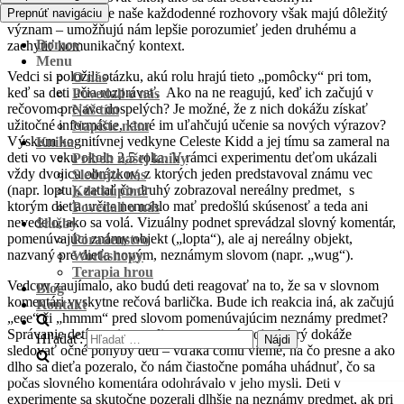
profesionálom. Pre naše každodenné rozhovory však majú dôležitý
Prepnúť navigáciu
význam – umožňujú nám lepšie porozumieť jeden druhému a
Domov
zachytiť komunikačný kontext.
Menu
Vedci si položili otázku, akú rolu hrajú tieto „pomôcky“ pri tom,
O nás
keď sa deti učia rozprávať. Ako na ne reagujú, keď ich začujú v
Povedali o nás
rečovom prejave dospelých? Je možné, že z nich dokážu získať
Náš tím
užitočné informácie, ktoré im uľahčujú učenie sa nových výrazov?
Napíšte nám
Výskum kognitívnej vedkyne Celeste Kidd a jej tímu sa zameral na
Kniha
deti vo veku okolo 2,5 roka. V rámci experimentu deťom ukázali
Príbeh našej knihy
vždy dvojicu obrázkov, z ktorých jeden predstavoval známu vec
Sledujte nás
(napr. loptu), zatiaľ čo druhý zobrazoval nereálny predmet, s
Kde kúpim?
ktorým dieťa určite nemohlo mať predošlú skúsenosť a teda ani
Povedali o nás
nevedelo, ako sa volá. Vizuálny podnet sprevádzal slovný komentár,
Služby
pomenúvajúci známy objekt („lopta“), ale aj nereálny objekt,
Poradenstvo
nazvaný pre dieťa novým, neznámym slovom (napr. „wug“).
Workshopy
Terapia hrou
Vedcov zaujímalo, ako budú deti reagovať na to, že sa v slovnom
Blog
komentári vyskytne rečová barlička. Bude ich reakcia iná, ak začujú
Kontakt
„eee“ či „hmmm“ pred slovom pomenúvajúcim neznámy predmet?
Správanie detí monitorovali pomocou prístroja, ktorý dokáže
Hľadať:
sledovať očné pohyby detí – vďaka čomu vieme, na čo presne a ako
dlho sa dieťa pozeralo, čo nám čiastočne pomáha uhádnuť, čo sa
počas slovného komentára odohrávalo v jeho mysli. Deti v
experimente sa skutočne pozerali dlhšie na neznámy predmet, ak pri