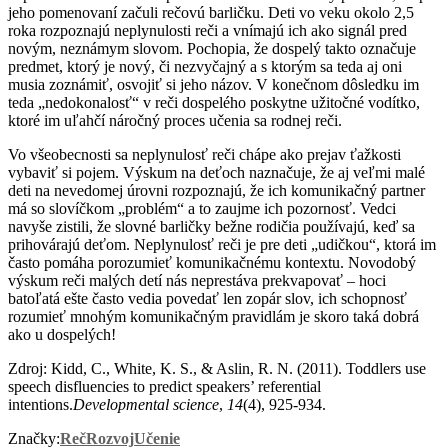
jeho pomenovaní začuli rečovú barličku. Deti vo veku okolo 2,5
roka rozpoznajú neplynulosti reči a vnímajú ich ako signál pred
novým, neznámym slovom. Pochopia, že dospelý takto označuje
predmet, ktorý je nový, či nezvyčajný a s ktorým sa teda aj oni
musia zoznámiť, osvojiť si jeho názov. V konečnom dôsledku im
teda „nedokonalosť“ v reči dospelého poskytne užitočné vodítko,
ktoré im uľahčí náročný proces učenia sa rodnej reči.
Vo všeobecnosti sa neplynulosť reči chápe ako prejav ťažkosti
vybaviť si pojem. Výskum na deťoch naznačuje, že aj veľmi malé
deti na nevedomej úrovni rozpoznajú, že ich komunikačný partner
má so slovíčkom „problém“ a to zaujme ich pozornosť. Vedci
navyše zistili, že slovné barličky bežne rodičia používajú, keď sa
prihovárajú deťom. Neplynulosť reči je pre deti „udičkou“, ktorá im
často pomáha porozumieť komunikačnému kontextu. Novodobý
výskum reči malých detí nás neprestáva prekvapovať – hoci
batoľatá ešte často vedia povedať len zopár slov, ich schopnosť
rozumieť mnohým komunikačným pravidlám je skoro taká dobrá
ako u dospelých!
Zdroj: Kidd, C., White, K. S., & Aslin, R. N. (2011). Toddlers use
speech disfluencies to predict speakers’ referential
intentions.
Developmental science
,
14
(4), 925-934.
Značky:
Reč
Rozvoj
Učenie