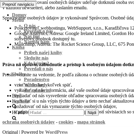
Súhlasom so spracovaní osobných údajov udeľuje dotknutá osoba sv
Prepnúť navigáciu
v každom newsletteri, alebo zaslaním emailu.
Domov
Spracovanie osobných údajov je vykonávané Správcom. Osobné údaje 
Menu
O nás
Poskytovateľ webhostingu, WebSupport, s.r.o., Karadžičova 12
Povedali o nás
Google Analytics, Adresa: Google Ireland Limited, Gordon Hous
Náš tím
softvérový doplnok dostupný tu.
Napíšte nám
Mailchimp, Adresa: The Rocket Science Group, LLC, 675 Po
Kniha
Príbeh našej knihy
Sledujte nás
Kde kúpim?
Práva na opravu, zabudnutie a prístup k osobným údajom dotkn
Povedali o nás
Služby
Prosím vezmite na vedomie, že podľa zákona o ochrane osobných úd
Poradenstvo
vziať súhlas kedykoľvek späť,
Workshopy
vyžiadať od nás informáciu, aké vaše osobné údaje spracováva
Terapia hrou
vyžiadať od nás vysvetlenie ohľadne spracovania osobných úd
Blog
vyžiadať si u nás výpis týchto údajov a tieto nechať aktualizov
Kontakt
požadovať od nás vymazanie týchto osobných údajov,
v prípade pochybností o dodržiavaní povinností súvisiacich so
Hľadať:
ochrana osobných údajov
-
cookies
-
mapa stránok
Original | Powered by
WordPress