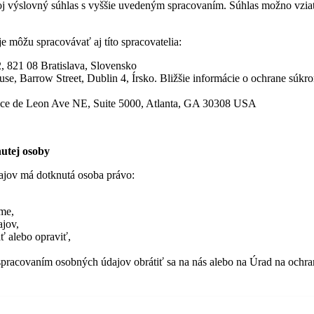
oj výslovný súhlas s vyššie uvedeným spracovaním. Súhlas možno vzi
môžu spracovávať aj títo spracovatelia:
, 821 08 Bratislava, Slovensko
e, Barrow Street, Dublin 4, Írsko. Bližšie informácie o ochrane súkrom
nce de Leon Ave NE, Suite 5000, Atlanta, GA 30308 USA
utej osoby
ajov má dotknutá osoba právo:
me,
ajov,
ať alebo opraviť,
 spracovaním osobných údajov obrátiť sa na nás alebo na Úrad na ochr