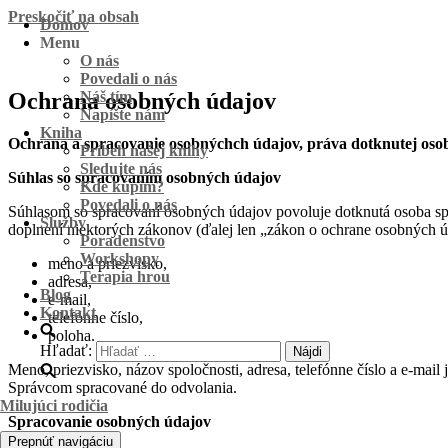
Preskočiť na obsah
Domov
Menu
O nás
Povedali o nás
Ochrana osobných údajov
Náš tím
Napíšte nám
Kniha
Ochrana a spracovanie osobnýchch údajov, práva dotknutej oso
Príbeh našej knihy
Sledujte nás
Súhlas so spracovaním osobných údajov
Kde kúpim?
Povedali o nás
Súhlasom so spracovaní osobných údajov povoluje dotknutá osoba spo
Služby
doplnení niektorých zákonov (ďalej len „zákon o ochrane osobných úd
Poradenstvo
Workshopy
meno a priezvisko,
Terapia hrou
adresa,
Blog
e-mail,
Kontakt
telefónne číslo,
poloha.
Hľadať:
Meno, priezvisko, názov spoločnosti, adresa, telefónne číslo a e-mai
Správcom spracované do odvolania.
Milujúci rodičia
Spracovanie osobných údajov
Prepnúť navigáciu