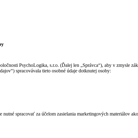
by
ločnosti PsychoLogika, s.r.o. (Ďalej len „Správca“), aby v zmysle zá
ajov“) spracovávala tieto osobné údaje dotknutej osoby:
l je nutné spracovať za účelom zasielania marketingových materiálov a